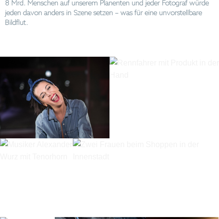
8 Mrd. Menschen auf unserem Planenten und jeder Fotograf würde
jeden davon anders in Szene setzen – was für eine unvorstellbare
Bildflut.