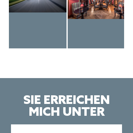
SIE ERREICHEN
MICH UNTER