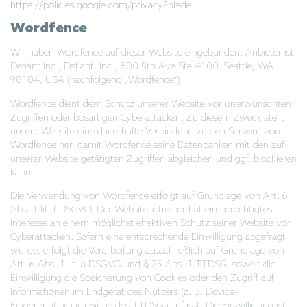
https://policies.google.com/privacy?hl=de
.
Wordfence
Wir haben Wordfence auf dieser Website eingebunden. Anbieter ist
Defiant Inc., Defiant, Inc., 800 5th Ave Ste 4100, Seattle, WA
98104, USA (nachfolgend „Wordfence“).
Wordfence dient dem Schutz unserer Website vor unerwünschten
Zugriffen oder bösartigen Cyberattacken. Zu diesem Zweck stellt
unsere Website eine dauerhafte Verbindung zu den Servern von
Wordfence her, damit Wordfence seine Datenbanken mit den auf
unserer Website getätigten Zugriffen abgleichen und ggf. blockieren
kann.
Die Verwendung von Wordfence erfolgt auf Grundlage von Art. 6
Abs. 1 lit. f DSGVO. Der Websitebetreiber hat ein berechtigtes
Interesse an einem möglichst effektiven Schutz seiner Website vor
Cyberattacken. Sofern eine entsprechende Einwilligung abgefragt
wurde, erfolgt die Verarbeitung ausschließlich auf Grundlage von
Art. 6 Abs. 1 lit. a DSGVO und § 25 Abs. 1 TTDSG, soweit die
Einwilligung die Speicherung von Cookies oder den Zugriff auf
Informationen im Endgerät des Nutzers (z. B. Device-
Fingerprinting) im Sinne des TTDSG umfasst. Die Einwilligung ist