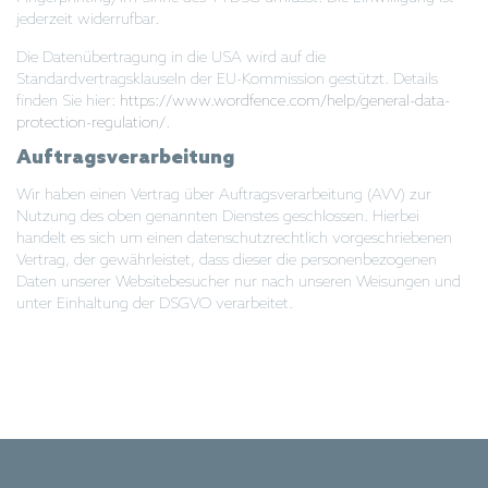
jederzeit widerrufbar.
Die Datenübertragung in die USA wird auf die
Standardvertragsklauseln der EU-Kommission gestützt. Details
finden Sie hier:
https://www.wordfence.com/help/general-data-
protection-regulation/
.
Auftragsverarbeitung
Wir haben einen Vertrag über Auftragsverarbeitung (AVV) zur
Nutzung des oben genannten Dienstes geschlossen. Hierbei
handelt es sich um einen datenschutzrechtlich vorgeschriebenen
Vertrag, der gewährleistet, dass dieser die personenbezogenen
Daten unserer Websitebesucher nur nach unseren Weisungen und
unter Einhaltung der DSGVO verarbeitet.