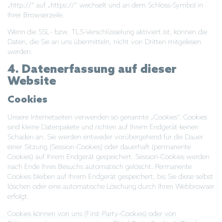
„http://“ auf „https://“ wechselt und an dem Schloss-Symbol in
Ihrer Browserzeile.
Wenn die SSL- bzw. TLS-Verschlüsselung aktiviert ist, können die
Daten, die Sie an uns übermitteln, nicht von Dritten mitgelesen
werden.
4. Datenerfassung auf dieser
Website
Cookies
Unsere Internetseiten verwenden so genannte „Cookies“. Cookies
sind kleine Datenpakete und richten auf Ihrem Endgerät keinen
Schaden an. Sie werden entweder vorübergehend für die Dauer
einer Sitzung (Session-Cookies) oder dauerhaft (permanente
Cookies) auf Ihrem Endgerät gespeichert. Session-Cookies werden
nach Ende Ihres Besuchs automatisch gelöscht. Permanente
Cookies bleiben auf Ihrem Endgerät gespeichert, bis Sie diese selbst
löschen oder eine automatische Löschung durch Ihren Webbrowser
erfolgt.
Cookies können von uns (First-Party-Cookies) oder von