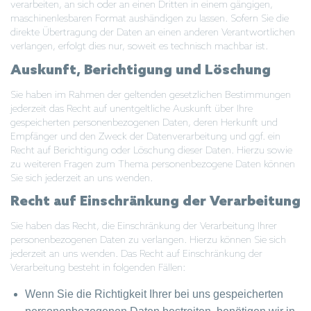
verarbeiten, an sich oder an einen Dritten in einem gängigen,
maschinenlesbaren Format aushändigen zu lassen. Sofern Sie die
direkte Übertragung der Daten an einen anderen Verantwortlichen
verlangen, erfolgt dies nur, soweit es technisch machbar ist.
Auskunft, Berichtigung und Löschung
Sie haben im Rahmen der geltenden gesetzlichen Bestimmungen
jederzeit das Recht auf unentgeltliche Auskunft über Ihre
gespeicherten personenbezogenen Daten, deren Herkunft und
Empfänger und den Zweck der Datenverarbeitung und ggf. ein
Recht auf Berichtigung oder Löschung dieser Daten. Hierzu sowie
zu weiteren Fragen zum Thema personenbezogene Daten können
Sie sich jederzeit an uns wenden.
Recht auf Einschränkung der Verarbeitung
Sie haben das Recht, die Einschränkung der Verarbeitung Ihrer
personenbezogenen Daten zu verlangen. Hierzu können Sie sich
jederzeit an uns wenden. Das Recht auf Einschränkung der
Verarbeitung besteht in folgenden Fällen:
Wenn Sie die Richtigkeit Ihrer bei uns gespeicherten