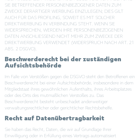
SIE BETREFFENDER PERSONENBEZOGENER DATEN ZUM
ZWECKE DERARTIGER WERBUNG EINZULEGEN; DIES GILT
AUCH FÜR DAS PROFILING, SOWEIT ES MIT SOLCHER
DIREKTWERBUNG IN VERBINDUNG STEHT. WENN SIE
WIDERSPRECHEN, WERDEN IHRE PERSONENBEZOGENEN
DATEN ANSCHLIESSEND NICHT MEHR ZUM ZWECKE DER
DIREKTWERBUNG VERWENDET (WIDERSPRUCH NACH ART. 21
ABS. 2 DSGVO).
Beschwerde­recht bei der zuständigen
Aufsichts­behörde
Im Falle von Verstößen gegen die DSGVO steht den Betroffenen ein
Beschwerderecht bei einer Aufsichtsbehörde, insbesondere in dem
Mitgliedstaat ihres gewöhnlichen Aufenthalts, ihres Arbeitsplatzes
oder des Orts des mutmaßlichen Verstoßes zu. Das
Beschwerderecht besteht unbeschadet anderweitiger
verwaltungsrechtlicher oder gerichtlicher Rechtsbehelfe.
Recht auf Daten­übertrag­barkeit
Sie haben das Recht, Daten, die wir auf Grundlage Ihrer
Einwilligung oder in Erfüllung eines Vertrags automatisiert