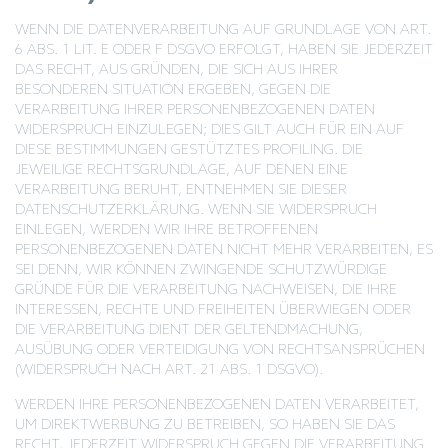
WENN DIE DATENVERARBEITUNG AUF GRUNDLAGE VON ART.
6 ABS. 1 LIT. E ODER F DSGVO ERFOLGT, HABEN SIE JEDERZEIT
DAS RECHT, AUS GRÜNDEN, DIE SICH AUS IHRER
BESONDEREN SITUATION ERGEBEN, GEGEN DIE
VERARBEITUNG IHRER PERSONENBEZOGENEN DATEN
WIDERSPRUCH EINZULEGEN; DIES GILT AUCH FÜR EIN AUF
DIESE BESTIMMUNGEN GESTÜTZTES PROFILING. DIE
JEWEILIGE RECHTSGRUNDLAGE, AUF DENEN EINE
VERARBEITUNG BERUHT, ENTNEHMEN SIE DIESER
DATENSCHUTZERKLÄRUNG. WENN SIE WIDERSPRUCH
EINLEGEN, WERDEN WIR IHRE BETROFFENEN
PERSONENBEZOGENEN DATEN NICHT MEHR VERARBEITEN, ES
SEI DENN, WIR KÖNNEN ZWINGENDE SCHUTZWÜRDIGE
GRÜNDE FÜR DIE VERARBEITUNG NACHWEISEN, DIE IHRE
INTERESSEN, RECHTE UND FREIHEITEN ÜBERWIEGEN ODER
DIE VERARBEITUNG DIENT DER GELTENDMACHUNG,
AUSÜBUNG ODER VERTEIDIGUNG VON RECHTSANSPRÜCHEN
(WIDERSPRUCH NACH ART. 21 ABS. 1 DSGVO).
WERDEN IHRE PERSONENBEZOGENEN DATEN VERARBEITET,
UM DIREKTWERBUNG ZU BETREIBEN, SO HABEN SIE DAS
RECHT, JEDERZEIT WIDERSPRUCH GEGEN DIE VERARBEITUNG