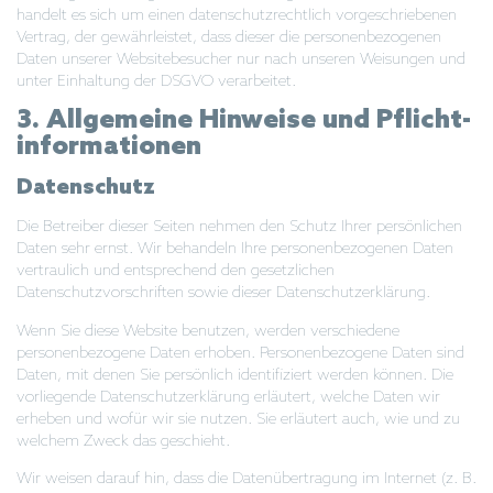
handelt es sich um einen datenschutzrechtlich vorgeschriebenen
Vertrag, der gewährleistet, dass dieser die personenbezogenen
Daten unserer Websitebesucher nur nach unseren Weisungen und
unter Einhaltung der DSGVO verarbeitet.
3. Allgemeine Hinweise und Pflicht­
informationen
Datenschutz
Die Betreiber dieser Seiten nehmen den Schutz Ihrer persönlichen
Daten sehr ernst. Wir behandeln Ihre personenbezogenen Daten
vertraulich und entsprechend den gesetzlichen
Datenschutzvorschriften sowie dieser Datenschutzerklärung.
Wenn Sie diese Website benutzen, werden verschiedene
personenbezogene Daten erhoben. Personenbezogene Daten sind
Daten, mit denen Sie persönlich identifiziert werden können. Die
vorliegende Datenschutzerklärung erläutert, welche Daten wir
erheben und wofür wir sie nutzen. Sie erläutert auch, wie und zu
welchem Zweck das geschieht.
Wir weisen darauf hin, dass die Datenübertragung im Internet (z. B.