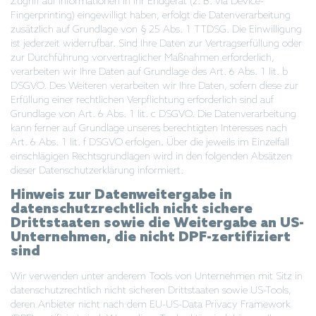
Zugriff auf Informationen in Ihr Endgerät (z. B. via Device-
Fingerprinting) eingewilligt haben, erfolgt die Datenverarbeitung
zusätzlich auf Grundlage von § 25 Abs. 1 TTDSG. Die Einwilligung
ist jederzeit widerrufbar. Sind Ihre Daten zur Vertragserfüllung oder
zur Durchführung vorvertraglicher Maßnahmen erforderlich,
verarbeiten wir Ihre Daten auf Grundlage des Art. 6 Abs. 1 lit. b
DSGVO. Des Weiteren verarbeiten wir Ihre Daten, sofern diese zur
Erfüllung einer rechtlichen Verpflichtung erforderlich sind auf
Grundlage von Art. 6 Abs. 1 lit. c DSGVO. Die Datenverarbeitung
kann ferner auf Grundlage unseres berechtigten Interesses nach
Art. 6 Abs. 1 lit. f DSGVO erfolgen. Über die jeweils im Einzelfall
einschlägigen Rechtsgrundlagen wird in den folgenden Absätzen
dieser Datenschutzerklärung informiert.
Hinweis zur Datenweitergabe in
datenschutzrechtlich nicht sichere
Drittstaaten sowie die Weitergabe an US-
Unternehmen, die nicht DPF-zertifiziert
sind
Wir verwenden unter anderem Tools von Unternehmen mit Sitz in
datenschutzrechtlich nicht sicheren Drittstaaten sowie US-Tools,
deren Anbieter nicht nach dem EU-US-Data Privacy Framework