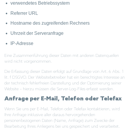
verwendetes Betriebssystem
Referrer URL
Hostname des zugreifenden Rechners
Uhrzeit der Serveranfrage
IP-Adresse
Eine Zusammenführung dieser Daten mit anderen Datenquellen
wird nicht vorgenommen.
Die Erfassung dieser Daten erfolgt auf Grundlage von Art. 6 Abs. 1
lit. f DSGVO. Der Websitebetreiber hat ein berechtigtes Interesse an
der technisch fehlerfreien Darstellung und der Optimierung seiner
Website – hierzu müssen die Server-Log-Files erfasst werden.
Anfrage per E-Mail, Telefon oder Telefax
Wenn Sie uns per E-Mail, Telefon oder Telefax kontaktieren, wird
Ihre Anfrage inklusive aller daraus hervorgehenden
personenbezogenen Daten (Name, Anfrage) zum Zwecke der
Bearbeitung Ihres Anliegens bei uns gespeichert und verarbeitet.