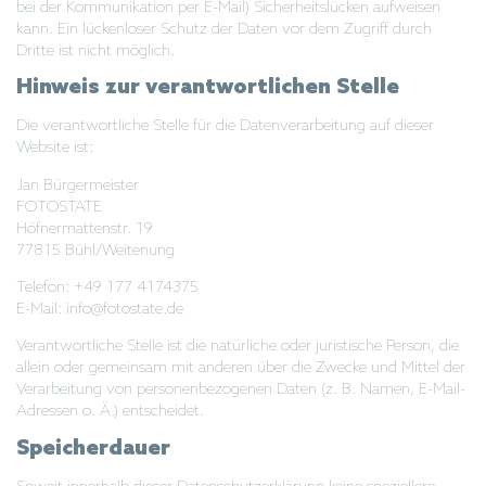
bei der Kommunikation per E-Mail) Sicherheitslücken aufweisen
kann. Ein lückenloser Schutz der Daten vor dem Zugriff durch
Dritte ist nicht möglich.
Hinweis zur verantwortlichen Stelle
Die verantwortliche Stelle für die Datenverarbeitung auf dieser
Website ist:
Jan Bürgermeister
FOTOSTATE
Höfnermattenstr. 19
77815 Bühl/Weitenung
Telefon: +49 177 4174375
E-Mail: info@fotostate.de
Verantwortliche Stelle ist die natürliche oder juristische Person, die
allein oder gemeinsam mit anderen über die Zwecke und Mittel der
Verarbeitung von personenbezogenen Daten (z. B. Namen, E-Mail-
Adressen o. Ä.) entscheidet.
Speicherdauer