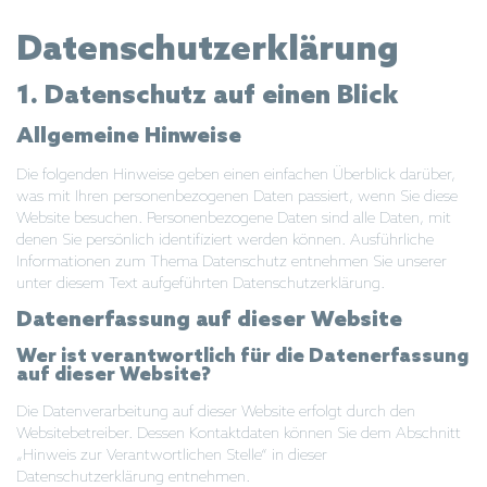
Datenschutz­erklärung
1. Datenschutz auf einen Blick
Allgemeine Hinweise
Die folgenden Hinweise geben einen einfachen Überblick darüber,
was mit Ihren personenbezogenen Daten passiert, wenn Sie diese
Website besuchen. Personenbezogene Daten sind alle Daten, mit
denen Sie persönlich identifiziert werden können. Ausführliche
Informationen zum Thema Datenschutz entnehmen Sie unserer
unter diesem Text aufgeführten Datenschutzerklärung.
Datenerfassung auf dieser Website
Wer ist verantwortlich für die Datenerfassung
auf dieser Website?
Die Datenverarbeitung auf dieser Website erfolgt durch den
Websitebetreiber. Dessen Kontaktdaten können Sie dem Abschnitt
„Hinweis zur Verantwortlichen Stelle“ in dieser
Datenschutzerklärung entnehmen.