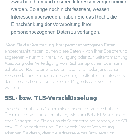
zwischen Ihren und unseren Interessen vorgenommen
werden. Solange noch nicht feststeht, wessen
Interessen überwiegen, haben Sie das Recht, die
Einschränkung der Verarbeitung Ihrer
personenbezogenen Daten zu verlangen.
Wenn Sie die Verarbeitung Ihrer personenbezogenen Daten
eingeschränkt haben, dürfen diese Daten – von ihrer Speicherung
abgesehen – nur mit Ihrer Einwilligung oder zur Geltendmachung,
Ausübung oder Verteidigung von Rechtsansprüchen oder zum
Schutz der Rechte einer anderen natürlichen oder juristischen
Person oder aus Gründen eines wichtigen öffentlichen Interesses
der Europäischen Union oder eines Mitgliedstaats verarbeitet
werden.
SSL- bzw. TLS-Verschlüsselung
Diese Seite nutzt aus Sicherheitsgründen und zum Schutz der
Übertragung vertraulicher Inhalte, wie zum Beispiel Bestellungen
oder Anfragen, die Sie an uns als Seitenbetreiber senden, eine SSL-
bzw. TLS-Verschlüsselung. Eine verschlüsselte Verbindung
erkennen Sie daran, dass die Adresszeile des Browsers von