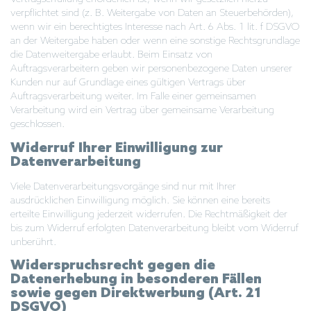
verpflichtet sind (z. B. Weitergabe von Daten an Steuerbehörden),
wenn wir ein berechtigtes Interesse nach Art. 6 Abs. 1 lit. f DSGVO
an der Weitergabe haben oder wenn eine sonstige Rechtsgrundlage
die Datenweitergabe erlaubt. Beim Einsatz von
Auftragsverarbeitern geben wir personenbezogene Daten unserer
Kunden nur auf Grundlage eines gültigen Vertrags über
Auftragsverarbeitung weiter. Im Falle einer gemeinsamen
Verarbeitung wird ein Vertrag über gemeinsame Verarbeitung
geschlossen.
Widerruf Ihrer Einwilligung zur
Datenverarbeitung
Viele Datenverarbeitungsvorgänge sind nur mit Ihrer
ausdrücklichen Einwilligung möglich. Sie können eine bereits
erteilte Einwilligung jederzeit widerrufen. Die Rechtmäßigkeit der
bis zum Widerruf erfolgten Datenverarbeitung bleibt vom Widerruf
unberührt.
Widerspruchsrecht gegen die
Datenerhebung in besonderen Fällen
sowie gegen Direktwerbung (Art. 21
DSGVO)