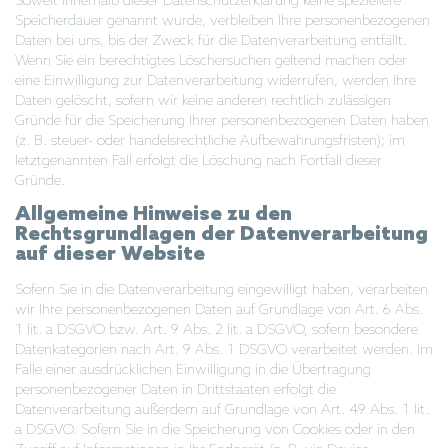
Soweit innerhalb dieser Datenschutzerklärung keine speziellere
Speicherdauer genannt wurde, verbleiben Ihre personenbezogenen
Daten bei uns, bis der Zweck für die Datenverarbeitung entfällt.
Wenn Sie ein berechtigtes Löschersuchen geltend machen oder
eine Einwilligung zur Datenverarbeitung widerrufen, werden Ihre
Daten gelöscht, sofern wir keine anderen rechtlich zulässigen
Gründe für die Speicherung Ihrer personenbezogenen Daten haben
(z. B. steuer- oder handelsrechtliche Aufbewahrungsfristen); im
letztgenannten Fall erfolgt die Löschung nach Fortfall dieser
Gründe.
Allgemeine Hinweise zu den
Rechtsgrundlagen der Datenverarbeitung
auf dieser Website
Sofern Sie in die Datenverarbeitung eingewilligt haben, verarbeiten
wir Ihre personenbezogenen Daten auf Grundlage von Art. 6 Abs.
1 lit. a DSGVO bzw. Art. 9 Abs. 2 lit. a DSGVO, sofern besondere
Datenkategorien nach Art. 9 Abs. 1 DSGVO verarbeitet werden. Im
Falle einer ausdrücklichen Einwilligung in die Übertragung
personenbezogener Daten in Drittstaaten erfolgt die
Datenverarbeitung außerdem auf Grundlage von Art. 49 Abs. 1 lit.
a DSGVO. Sofern Sie in die Speicherung von Cookies oder in den