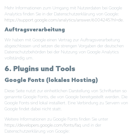
Mehr Informationen zum Umgang mit Nutzerdaten bei Google
Analytics finden Sie in der Datenschutzerklärung von Google:
https://support.google.com/analytics/answer/6004245?hl=de
.
Auftragsverarbeitung
Wir haben mit Google einen Vertrag zur Auftragsverarbeitung
abgeschlossen und setzen die strengen Vorgaben der deutschen
Datenschutzbehörden bei der Nutzung von Google Analytics
vollständig um.
6. Plugins und Tools
Google Fonts (lokales Hosting)
Diese Seite nutzt zur einheitlichen Darstellung von Schriftarten so
genannte Google Fonts, die von Google bereitgestellt werden. Die
Google Fonts sind lokal installiert. Eine Verbindung zu Servern von
Google findet dabei nicht statt.
Weitere Informationen zu Google Fonts finden Sie unter
https://developers.google.com/fonts/faq
und in der
Datenschutzerklärung von Google: