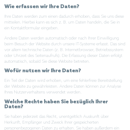
Wie erfassen wir Ihre Daten?
Ihre Daten werden zum einen dadurch erhoben, dass Sie uns diese
mitteilen. Hierbei kann es sich z. B. um Daten handeln, die Sie in
ein Kontaktformular eingeben.
Andere Daten werden automatisch oder nach Ihrer Einwilligung
beim Besuch der Website durch unsere IT-Systeme erfasst. Das sind
vor allem technische Daten (z. B. Internetbrowser, Betriebssystem
oder Uhrzeit des Seitenaufrufs). Die Erfassung dieser Daten erfolgt
automatisch, sobald Sie diese Website betreten.
Wofür nutzen wir Ihre Daten?
Ein Teil der Daten wird erhoben, um eine fehlerfreie Bereitstellung
der Website zu gewährleisten. Andere Daten können zur Analyse
Ihres Nutzerverhaltens verwendet werden.
Welche Rechte haben Sie bezüglich Ihrer
Daten?
Sie haben jederzeit das Recht, unentgeltlich Auskunft über
Herkunft, Empfänger und Zweck Ihrer gespeicherten
personenbezogenen Daten zu erhalten. Sie haben außerdem ein