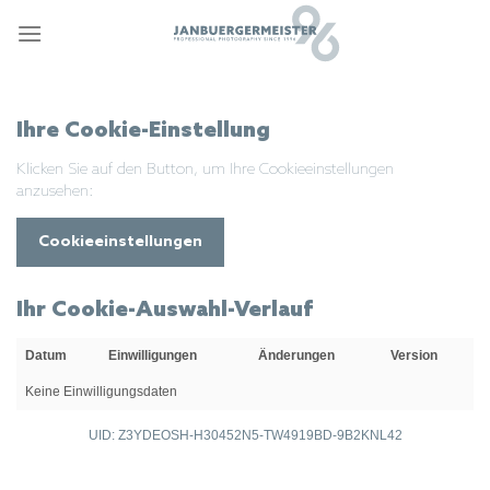
Zum
Inhalt
springen
Ihre Cookie-Einstellung
Klicken Sie auf den Button, um Ihre Cookieeinstellungen
anzusehen:
Cookieeinstellungen
Ihr Cookie-Auswahl-Verlauf
Datum
Einwilligungen
Änderungen
Version
Keine Einwilligungsdaten
UID: Z3YDEOSH-H30452N5-TW4919BD-9B2KNL42